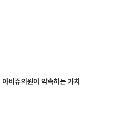
2006
년
16
지점
9,600
명+
아비쥬의원이 약속하는 가치
3,000
만건+