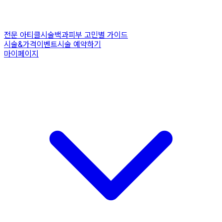
전문 아티클
시술백과
피부 고민별 가이드
시술&가격
이벤트
시술 예약하기
마이페이지