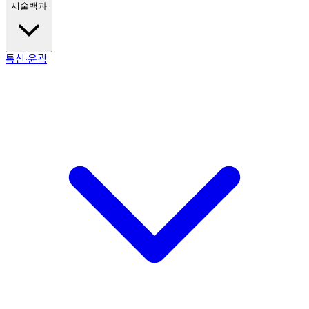
시술백과
톡신·윤곽