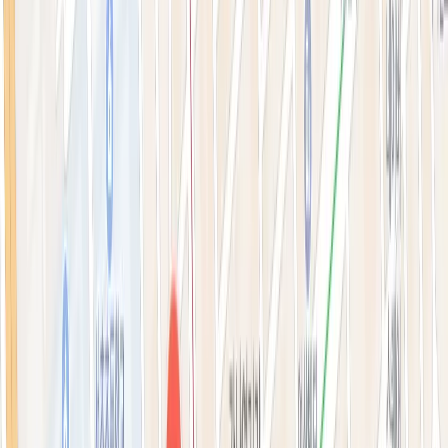
톡신·윤곽