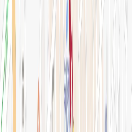
아비쥬 의원
간이예약창
강남점 본관
STEP 01. 시술 선택
0