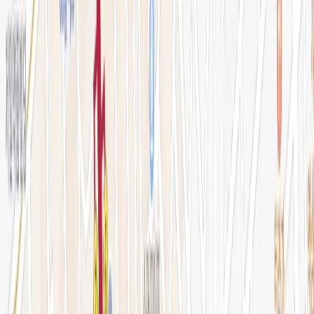
전문 아티클
시술백과
피부 고민별 가이드
시술&가격
이벤트
시술 예약하기
마이페이지