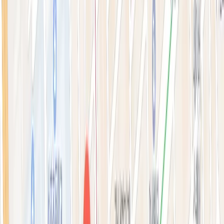
톡신·윤곽