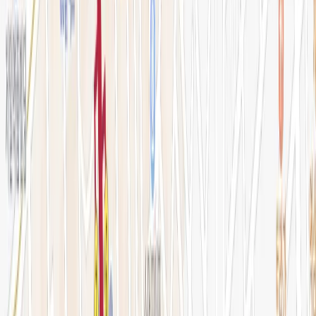
전문 아티클
시술백과
피부 고민별 가이드
시술&가격
이벤트
시술 예약하기
마이페이지