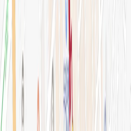
아비쥬 의원
간이예약창
강남점 본관
STEP 01. 시술 선택
0