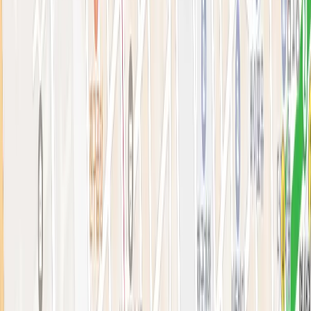
아비쥬의원 소개
병원소개