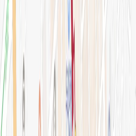
아비쥬 의원
간이예약창
강남점 본관
STEP 01. 시술 선택
0