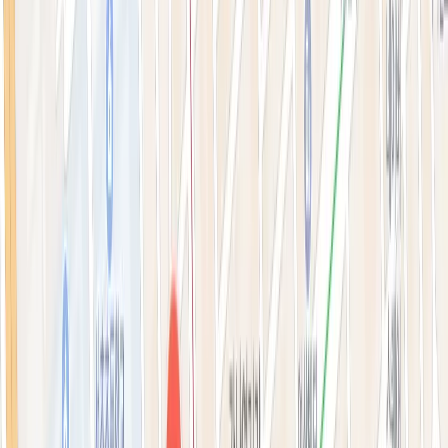
톡신·윤곽