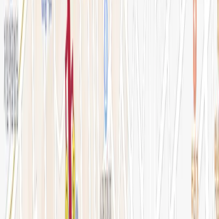
전문 아티클
시술백과
피부 고민별 가이드
시술&가격
이벤트
시술 예약하기
마이페이지