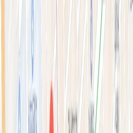
톡신·윤곽