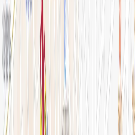
전문 아티클
시술백과
피부 고민별 가이드
시술&가격
이벤트
시술 예약하기
마이페이지