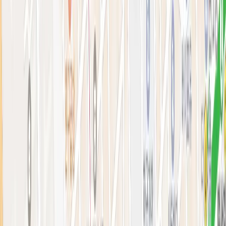
아비쥬의원 소개
병원소개