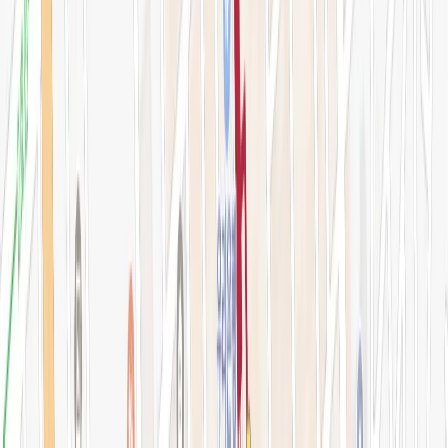
아비쥬 의원
간이예약창
강남점 본관
STEP 01. 시술 선택
0