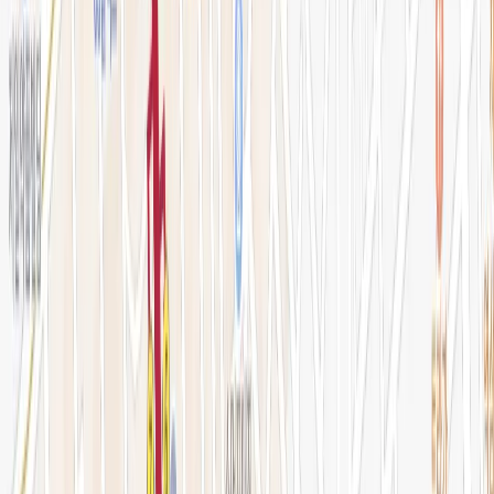
전문 아티클
시술백과
피부 고민별 가이드
시술&가격
이벤트
시술 예약하기
마이페이지