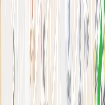
아비쥬의원 소개
병원소개