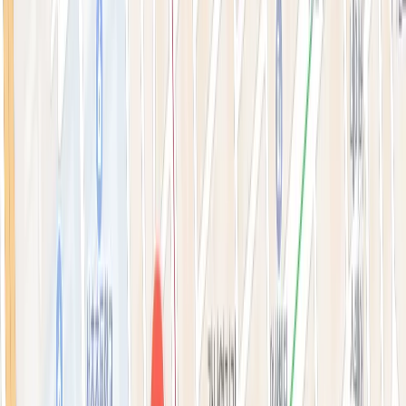
톡신·윤곽