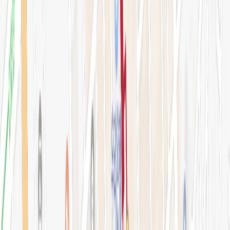
아비쥬 의원
간이예약창
강남점 본관
STEP 01. 시술 선택
0